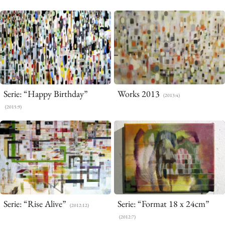
NEWS
WORKS
VITA
CONTACT
PRIVACY POLICY
Serie: “Happy Birthday”
Works 2013
(2013:4)
(2015:9)
Serie: “Rise Alive”
Serie: “Format 18 x 24cm”
(2012:12)
(2012:7)