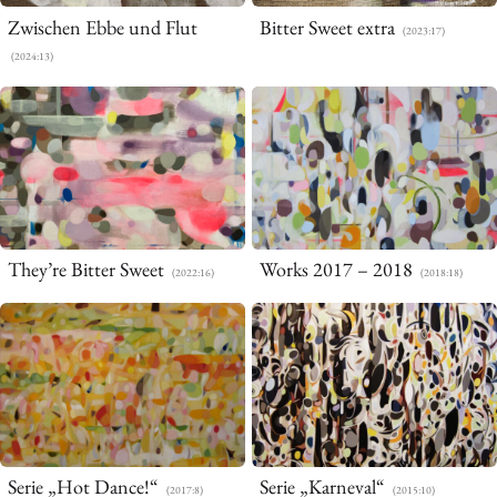
Zwischen Ebbe und Flut
Bitter Sweet extra
(2023:17)
(2024:13)
They’re Bitter Sweet
Works 2017 – 2018
(2022:16)
(2018:18)
Yuki Inoue
井上 祐樹
Serie „Hot Dance!“
Serie „Karneval“
(2017:8)
(2015:10)