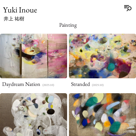
Yuki Inoue
井上 祐樹
Painting
Daydream Nation
Stranded
(2025:10)
(2025:10)