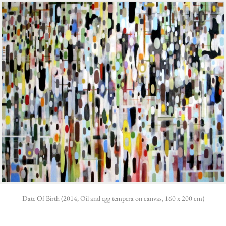
Date Of Birth (2014, Oil and egg tempera on canvas, 160 x 200 cm)